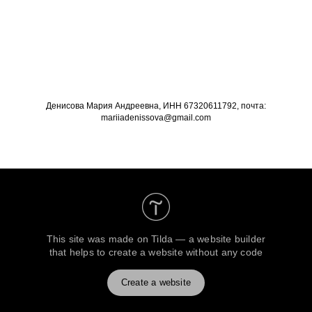
Денисова Мария Андреевна, ИНН 67320611792, почта:
mariiadenissova@gmail.com
This site was made on
Tilda — a website builder
that helps to create a website without any code
Create a website